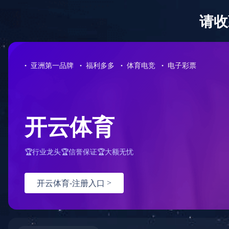
好博·体育
网站好博·体育
公司概况
业绩案例
招聘（HR）