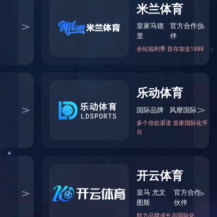
务官方网站 简介
咨询中心，隶属于福建省煤炭总公司（现为福建省能源
更名为好博·体育-好博（中国）一站式服务官方网站 ，
拥有现代化办公设备和整洁舒适的办公环境，是一家专门
术咨询服务等的专业化公司。
证，建立了完善的质量管控制度，以“诚信服务，质量第