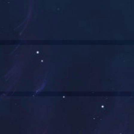
好博·体育-好博（中国）一站式服
育-好博（中国）一站式服务官方网站 前身为福建华厦工程造价
于1998年取得全国第一批造价甲级资质公司，2001年脱钩改制
3000万元，公司总部设立在福州，办公面积约1700平方米，
造价咨询、招标代理和工程项目管理（监理、代建）、BIM的技
业内率先通过了 ISO 质量、环境、职业健康安全管理 三系认