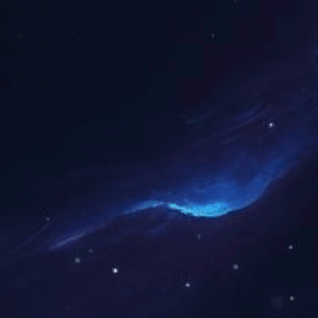
办公地址
电 话：05
传 真：05
E-mail：
附公司组