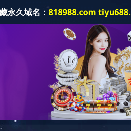
招投标信息
政策法规
新闻动态
好