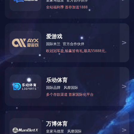
友情链接
好博·体育-好博（中国）一站式服务官方网站
电话：0591-87112373
传真：0591-63511170
邮箱：fjhxzj@163.net
地址：福州市鼓楼区西洪路528号2#602