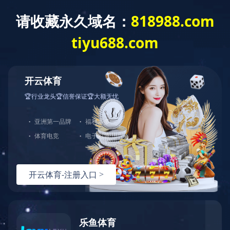
z
好博·体育
闽江学院