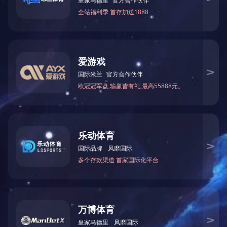
好博·体育-好博（中国）一站式服务官方网站
电话：0591-87112373
传真：0591-63511170
邮箱：fjhxzj@163.net
地址：福州市鼓楼区西洪路528号2#602
关注微信
Copyright © 2002-2017 fzCMS. 友君网络 版权所有
公司概况
业绩案例
好博·体育-好博（中国）一站式服务官方网站