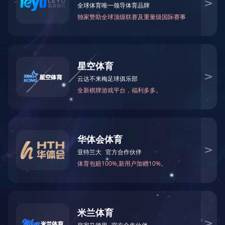
对工程项目的工期、质量、投资、安全、合同管
理等目标进行控制，对工程项目的初期咨询、立
项、可行性研究分析、设计、施工、竣工验收、
保修等全过程或分阶段实施科学有效的管理。
友情链接